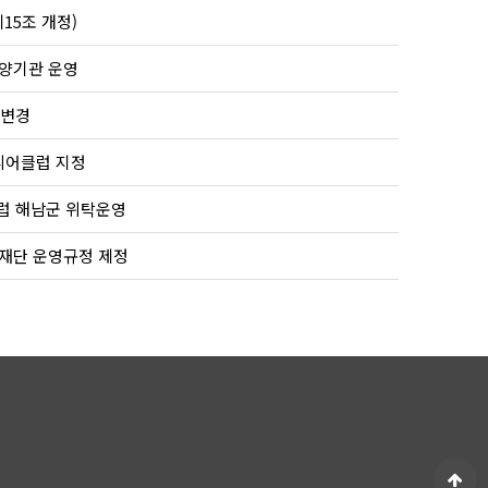
15조 개정)
양기관 운영
변경
어클럽 지정
 해남군 위탁운영
재단 운영규정 제정