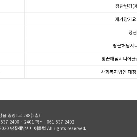
정관변경(제
재가장기요
정관
땅끝해남시니
땅끝해남시니어클럽
사회복지법인 대창
읍 중앙1로 288(2층)
)537-2400 ~ 2401
팩스 : 061-537-2402
 2020
땅끝해남시니어클럽
All rights reserved.